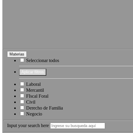
Materias
Seleccionar todos
Laboral
Mercantil
FIscal Foral
Civil
Derecho de Familia
Negocio
Input your search here